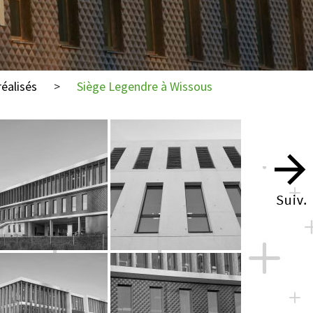
réalisés
>
Siège Legendre à Wissous