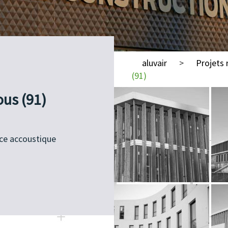
aluvair
>
Projets 
(91)
ous (91)
nce accoustique